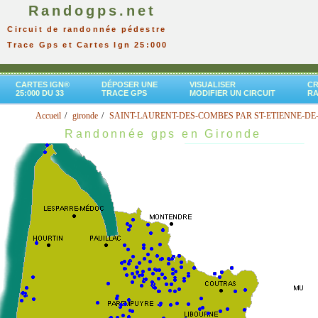
Randogps.net
Circuit de randonnée pédestre
Trace Gps et Cartes Ign 25:000
CARTES IGN®
DÉPOSER UNE
VISUALISER
CR
25:000 DU 33
TRACE GPS
MODIFIER UN CIRCUIT
R
Accueil
gironde
SAINT-LAURENT-DES-COMBES PAR ST-ETIENNE-DE-
Randonnée gps en Gironde