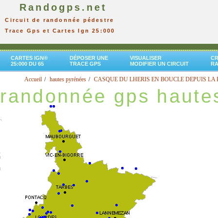
Randogps.net
Circuit de randonnée pédestre
Trace Gps et Cartes Ign 25:000
CARTES IGN®
DÉPOSER UNE
VISUALISER
CR
25:000 DU 65
TRACE GPS
MODIFIER UN CIRCUIT
R
Accueil
hautes pyrénées
CASQUE DU LHERIS EN BOUCLE DEPUIS LA
randonnée gps haute