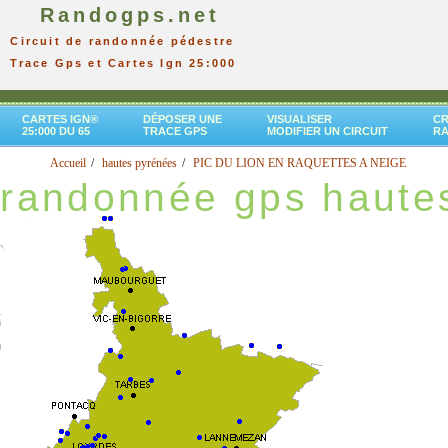
Randogps.net
Circuit de randonnée pédestre
Trace Gps et Cartes Ign 25:000
CARTES IGN®
DÉPOSER UNE
VISUALISER
CR
25:000 DU 65
TRACE GPS
MODIFIER UN CIRCUIT
R
Accueil
hautes pyrénées
PIC DU LION EN RAQUETTES A NEIGE
randonnée gps haute