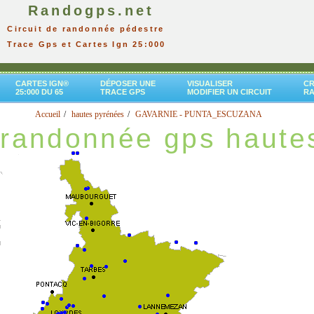
Randogps.net
Circuit de randonnée pédestre
Trace Gps et Cartes Ign 25:000
CARTES IGN®
DÉPOSER UNE
VISUALISER
CR
25:000 DU 65
TRACE GPS
MODIFIER UN CIRCUIT
R
Accueil
hautes pyrénées
GAVARNIE - PUNTA_ESCUZANA
randonnée gps haute