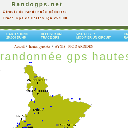
Randogps.net
Circuit de randonnée pédestre
Trace Gps et Cartes Ign 25:000
CARTES IGN®
DÉPOSER UNE
VISUALISER
CR
25:000 DU 65
TRACE GPS
MODIFIER UN CIRCUIT
R
Accueil
hautes pyrénées
AYNIS - PIC D ARDIDEN
randonnée gps haute