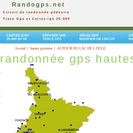
Randogps.net
Circuit de randonnée pédestre
Trace Gps et Cartes Ign 25:000
CARTES IGN®
DÉPOSER UNE
VISUALISER
CR
25:000 DU 65
TRACE GPS
MODIFIER UN CIRCUIT
R
Accueil
hautes pyrénées
AUTOUR DU LAC DE L OULE
randonnée gps haute