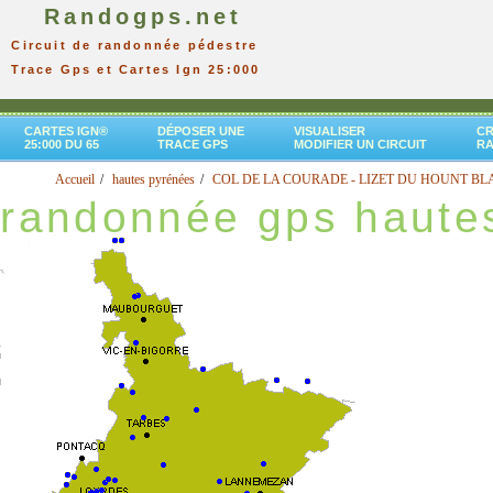
Randogps.net
Circuit de randonnée pédestre
Trace Gps et Cartes Ign 25:000
CARTES IGN®
DÉPOSER UNE
VISUALISER
CR
25:000 DU 65
TRACE GPS
MODIFIER UN CIRCUIT
R
Accueil
hautes pyrénées
COL DE LA COURADE - LIZET DU HOUNT B
randonnée gps haute