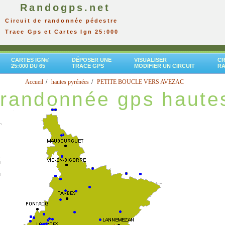
Randogps.net
Circuit de randonnée pédestre
Trace Gps et Cartes Ign 25:000
CARTES IGN®
DÉPOSER UNE
VISUALISER
CR
25:000 DU 65
TRACE GPS
MODIFIER UN CIRCUIT
R
Accueil
hautes pyrénées
PETITE BOUCLE VERS AVEZAC
randonnée gps haute