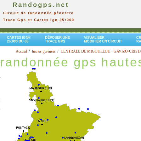
Randogps.net
Circuit de randonnée pédestre
Trace Gps et Cartes Ign 25:000
CARTES IGN®
DÉPOSER UNE
VISUALISER
CR
25:000 DU 65
TRACE GPS
MODIFIER UN CIRCUIT
R
Accueil
hautes pyrénées
CENTRALE DE MIGOUELOU - GAVIZO-CRIST
randonnée gps haute