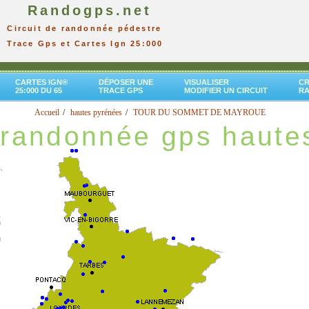
Randogps.net
Circuit de randonnée pédestre
Trace Gps et Cartes Ign 25:000
CARTES IGN®
DÉPOSER UNE
VISUALISER
CR
25:000 DU 65
TRACE GPS
MODIFIER UN CIRCUIT
R
Accueil
hautes pyrénées
TOUR DU SOMMET DE MAYROUE
randonnée gps haute