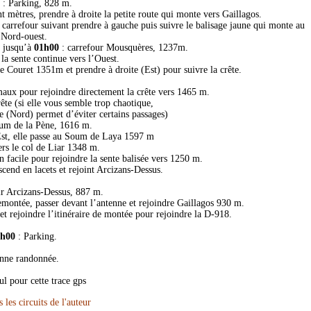
: Parking, 828 m.
t mètres, prendre à droite la petite route qui monte vers Gaillagos.
u carrefour suivant prendre à gauche puis suivre le balisage jaune qui monte au
Nord-ouest.
d jusqu’à
01h00
: carrefour Mousquères, 1237m.
la sente continue vers l’Ouest.
e Couret 1351m et prendre à droite (Est) pour suivre la crête.
maux pour rejoindre directement la crête vers 1465 m.
rête (si elle vous semble trop chaotique,
e (Nord) permet d’éviter certains passages)
um de la Pène, 1616 m.
’Est, elle passe au Soum de Laya 1597 m
vers le col de Liar 1348 m.
in facile pour rejoindre la sente balisée vers 1250 m.
escend en lacets et rejoint Arcizans-Dessus.
r Arcizans-Dessus, 887 m.
remontée, passer devant l’antenne et rejoindre Gaillagos 930 m.
et rejoindre l’itinéraire de montée pour rejoindre la D-918.
4h00
: Parking.
nne randonnée.
ul pour cette trace gps