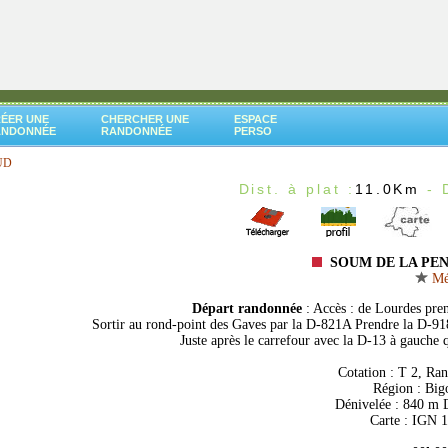
ÉER UNE
CHERCHER UNE
ESPACE
ANDONNÉE
RANDONNÉE
PERSO
UD
Dist. à plat :
11.0Km
- 
SOUM DE LA PEN
Mém
Départ randonnée
: Accès : de Lourdes pre
Sortir au rond-point des Gaves par la D-821A Prendre la D-918
Juste après le carrefour avec la D-13 à gauche 
Cotation : T 2, Ra
Région : Bigo
Dénivelée : 840 m D
Carte : IGN 