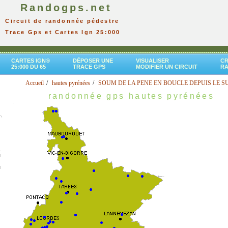
Randogps.net
Circuit de randonnée pédestre
Trace Gps et Cartes Ign 25:000
CARTES IGN®
DÉPOSER UNE
VISUALISER
CR
25:000 DU 65
TRACE GPS
MODIFIER UN CIRCUIT
R
Accueil
hautes pyrénées
SOUM DE LA PENE EN BOUCLE DEPUIS LE S
randonnée gps hautes pyrénées