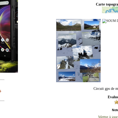
Carte topogr
Circuit gps de m
5
Evalue
Not