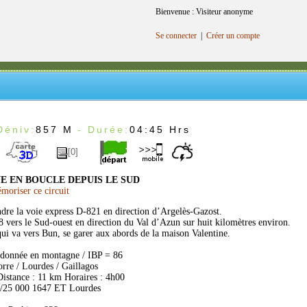
Bienvenue : Visiteur anonyme
Se connecter
|
Créer un compte
Déniv:
857 M
- Durée:
04:45 Hrs
[0]
E EN BOUCLE DEPUIS LE SUD
oriser ce circuit
ndre la voie express D-821 en direction d’Argelès-Gazost.
 vers le Sud-ouest en direction du Val d’Azun sur huit kilomètres environ.
qui va vers Bun, se garer aux abords de la maison Valentine.
ndonnée en montagne / IBP = 86
rre / Lourdes / Gaillagos
istance : 11 km Horaires : 4h00
1/25 000 1647 ET Lourdes