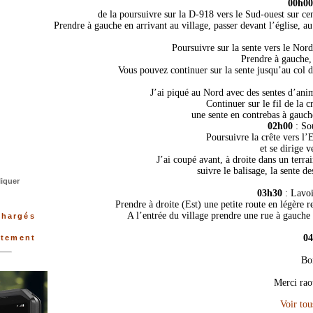
00h00
de la poursuivre sur la D-918 vers le Sud-ouest sur cen
Prendre à gauche en arrivant au village, passer devant l’église, a
Poursuivre sur la sente vers le Nor
Prendre à gauche, 
Vous pouvez continuer sur la sente jusqu’au col d
J’ai piqué au Nord avec des sentes d’ani
Continuer sur le fil de la c
une sente en contrebas à gauch
02h00
: So
Poursuivre la crête vers l
et se dirige 
J’ai coupé avant, à droite dans un terra
suivre le balisage, la sente d
liquer
03h30
: Lavoi
Prendre à droite (Est) une petite route en légère 
A l’entrée du village prendre une rue à gauche 
chargés
0
rtement
Bo
Merci rao