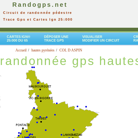
Randogps.net
Circuit de randonnée pédestre
Trace Gps et Cartes Ign 25:000
CARTES IGN®
DÉPOSER UNE
VISUALISER
CR
25:000 DU 65
TRACE GPS
MODIFIER UN CIRCUIT
R
Accueil
hautes pyrénées
COL D ASPIN
randonnée gps haute