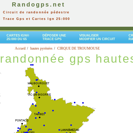
Randogps.net
Circuit de randonnée pédestre
Trace Gps et Cartes Ign 25:000
CARTES IGN®
DÉPOSER UNE
VISUALISER
CR
25:000 DU 65
TRACE GPS
MODIFIER UN CIRCUIT
R
Accueil
hautes pyrénées
CIRQUE DE TROUMOUSE
randonnée gps haute