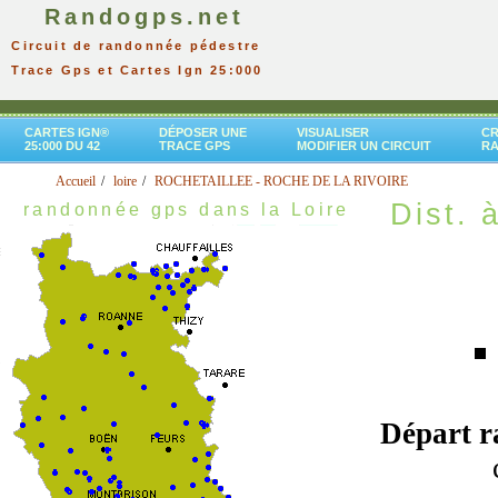
Randogps.net
Circuit de randonnée pédestre
Trace Gps et Cartes Ign 25:000
CARTES IGN®
DÉPOSER UNE
VISUALISER
CR
25:000 DU 42
TRACE GPS
MODIFIER UN CIRCUIT
R
Accueil
loire
ROCHETAILLEE - ROCHE DE LA RIVOIRE
Dist. à
randonnée gps dans la Loire
Départ 