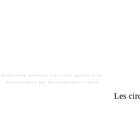
Randonnée pédestre avec trace gps en loire.
Utiliser votre gps de randonnée en loire
Les cir