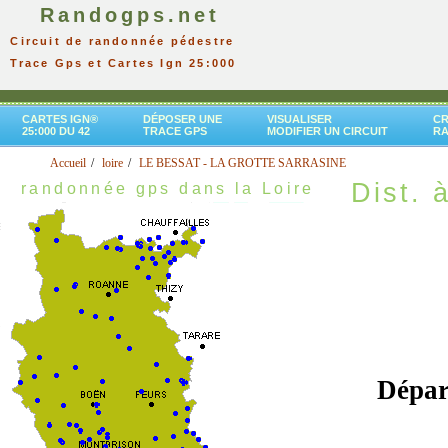
Randogps.net
Circuit de randonnée pédestre
Trace Gps et Cartes Ign 25:000
CARTES IGN®
DÉPOSER UNE
VISUALISER
CR
25:000 DU 42
TRACE GPS
MODIFIER UN CIRCUIT
R
Accueil
loire
LE BESSAT - LA GROTTE SARRASINE
Dist. à
randonnée gps dans la Loire
Dépar