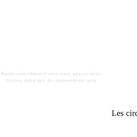
Randonnée pédestre avec trace gps en loire.
Utiliser votre gps de randonnée en loire
Les cir