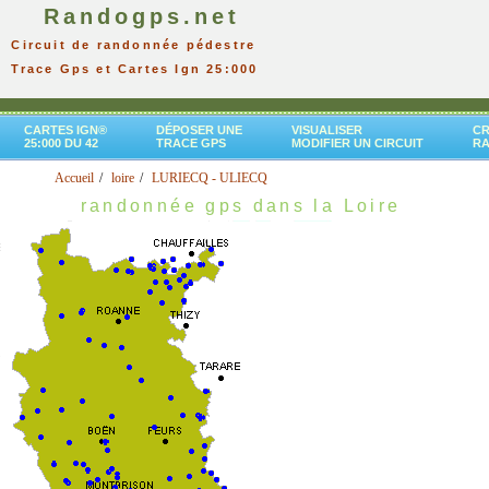
Randogps.net
Circuit de randonnée pédestre
Trace Gps et Cartes Ign 25:000
CARTES IGN®
DÉPOSER UNE
VISUALISER
CR
25:000 DU 42
TRACE GPS
MODIFIER UN CIRCUIT
R
Accueil
loire
LURIECQ - ULIECQ
randonnée gps dans la Loire