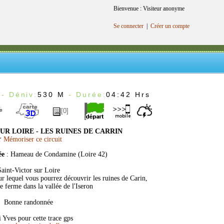
Bienvenue : Visiteur anonyme
Se connecter
|
Créer un compte
- Déniv:
530 M
- Durée:
04:42 Hrs
[0]
UR LOIRE - LES RUINES DE CARRIN
Mémoriser ce circuit
ée
: Hameau de Condamine (Loire 42)
Saint-Victor sur Loire
ur lequel vous pourrez découvrir les ruines de Carin,
 ferme dans la vallée de l'Iseron
Bonne randonnée
 Yves pour cette trace gps