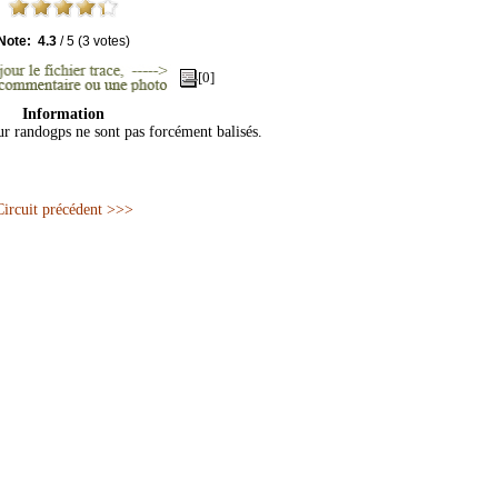
Note:
4.3
/
5
(
3
votes)
[0]
Information
sur randogps ne sont pas forcément balisés.
Circuit précédent >>>