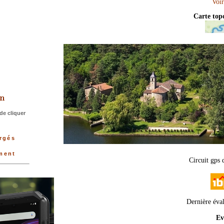
Carte to
>
de cliquer
argés
ement
Circuit gps 
Dernière éva
Ev