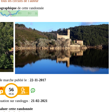
pographique
de cette randonnée
de marche publié le :
22-11-2017
56
HGK
luation sur
randogps
:
21-02-2021
aluer cette randonnée