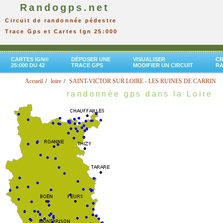
Randogps.net
Circuit de randonnée pédestre
Trace Gps et Cartes Ign 25:000
CARTES IGN®
DÉPOSER UNE
VISUALISER
CR
25:000 DU 42
TRACE GPS
MODIFIER UN CIRCUIT
R
Accueil
loire
SAINT-VICTOR SUR LOIRE - LES RUINES DE CARRIN
randonnée gps dans la Loire