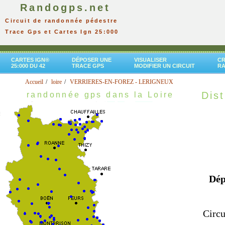
Randogps.net
Circuit de randonnée pédestre
Trace Gps et Cartes Ign 25:000
CARTES IGN®
DÉPOSER UNE
VISUALISER
CR
25:000 DU 42
TRACE GPS
MODIFIER UN CIRCUIT
R
Accueil
loire
VERRIERES-EN-FOREZ - LERIGNEUX
Dist
randonnée gps dans la Loire
Dép
Circu