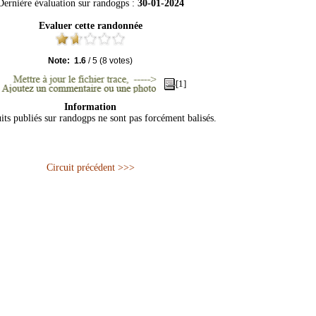
Dernière évaluation sur
randogps
:
30-01-2024
Evaluer cette randonnée
Note:
1.6
/
5
(
8
votes)
[1]
Information
its publiés sur randogps ne sont pas forcément balisés.
Circuit précédent >>>