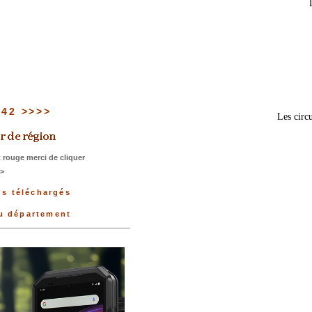
u 42 >>>>
Les circu
 rouge merci de cliquer
>>
us téléchargés
du département