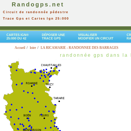
Randogps.net
Circuit de randonnée pédestre
Trace Gps et Cartes Ign 25:000
CARTES IGN®
DÉPOSER UNE
VISUALISER
CR
25:000 DU 42
TRACE GPS
MODIFIER UN CIRCUIT
R
Accueil
loire
LA RICAMARIE - RANDONNEE DES BARRAGES
randonnée gps dans la 