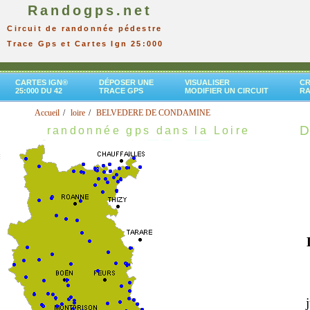
Randogps.net
Circuit de randonnée pédestre
Trace Gps et Cartes Ign 25:000
CARTES IGN®
DÉPOSER UNE
VISUALISER
CR
25:000 DU 42
TRACE GPS
MODIFIER UN CIRCUIT
R
Accueil
loire
BELVEDERE DE CONDAMINE
D
randonnée gps dans la Loire