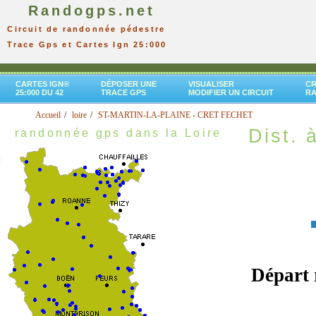
Randogps.net
Circuit de randonnée pédestre
Trace Gps et Cartes Ign 25:000
CARTES IGN®
DÉPOSER UNE
VISUALISER
CR
25:000 DU 42
TRACE GPS
MODIFIER UN CIRCUIT
R
Accueil
loire
ST-MARTIN-LA-PLAINE - CRET FECHET
Dist. à
randonnée gps dans la Loire
Départ