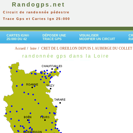
Randogps.net
Circuit de randonnée pédestre
Trace Gps et Cartes Ign 25:000
CARTES IGN®
DÉPOSER UNE
VISUALISER
CR
25:000 DU 42
TRACE GPS
MODIFIER UN CIRCUIT
R
Accueil
loire
CRET DE L OREILLON DEPUIS L AUBERGE DU COLLET
randonnée gps dans la Loire