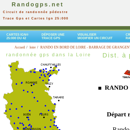
Randogps.net
Circuit de randonnée pédestre
Trace Gps et Cartes Ign 25:000
CARTES IGN®
DÉPOSER UNE
VISUALISER
CR
25:000 DU 42
TRACE GPS
MODIFIER UN CIRCUIT
R
Accueil
loire
RANDO EN BORD DE LOIRE - BARRAGE DE GRANGENT 
Dist. à 
randonnée gps dans la Loire
RANDO 
Départ 
Rando 