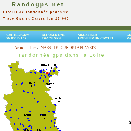
Randogps.net
Circuit de randonnée pédestre
Trace Gps et Cartes Ign 25:000
CARTES IGN®
DÉPOSER UNE
VISUALISER
CR
25:000 DU 42
TRACE GPS
MODIFIER UN CIRCUIT
R
Accueil
loire
MARS - LE TOUR DE LA PLANETE
randonnée gps dans la Loire
à