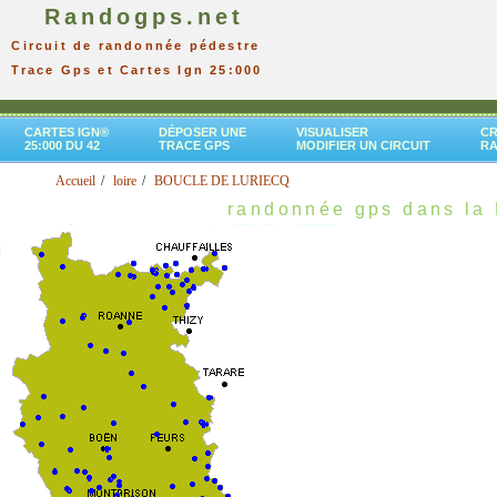
Randogps.net
Circuit de randonnée pédestre
Trace Gps et Cartes Ign 25:000
CARTES IGN®
DÉPOSER UNE
VISUALISER
CR
25:000 DU 42
TRACE GPS
MODIFIER UN CIRCUIT
R
Accueil
loire
BOUCLE DE LURIECQ
randonnée gps dans la 