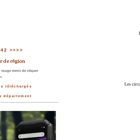
u 42 >>>>
 rouge merci de cliquer
>>
Les circu
us téléchargés
du département