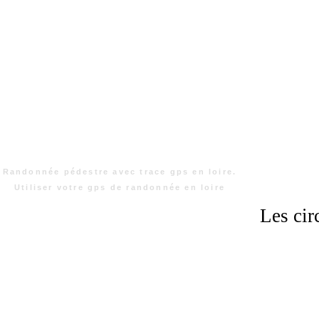
Randonnée pédestre avec trace gps en loire.
Utiliser votre gps de randonnée en loire
Les cir