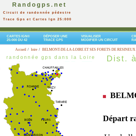
Randogps.net
Circuit de randonnée pédestre
Trace Gps et Cartes Ign 25:000
CARTES IGN®
DÉPOSER UNE
VISUALISER
CR
25:000 DU 42
TRACE GPS
MODIFIER UN CIRCUIT
R
Accueil
loire
BELMONT-DE-LA-LOIRE ET SES FORETS DE RESINEUX
Dist. à
randonnée gps dans la Loire
BELMO
Départ 