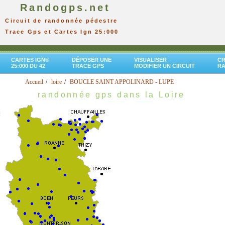
Randogps.net
Circuit de randonnée pédestre
Trace Gps et Cartes Ign 25:000
CARTES IGN®
DÉPOSER UNE
VISUALISER
CR
25:000 DU 42
TRACE GPS
MODIFIER UN CIRCUIT
R
Accueil
loire
BOUCLE SAINT APPOLINARD - LUPE
randonnée gps dans la Loire