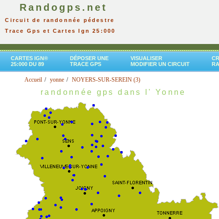
Randogps.net
Circuit de randonnée pédestre
Trace Gps et Cartes Ign 25:000
CARTES IGN®
DÉPOSER UNE
VISUALISER
CR
25:000 DU 89
TRACE GPS
MODIFIER UN CIRCUIT
R
Accueil
yonne
NOYERS-SUR-SEREIN (3)
randonnée gps dans l' Yonne