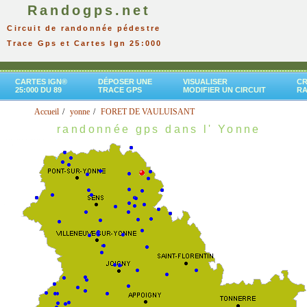
Randogps.net
Circuit de randonnée pédestre
Trace Gps et Cartes Ign 25:000
CARTES IGN®
DÉPOSER UNE
VISUALISER
CR
25:000 DU 89
TRACE GPS
MODIFIER UN CIRCUIT
R
Accueil
yonne
FORET DE VAULUISANT
randonnée gps dans l' Yonne