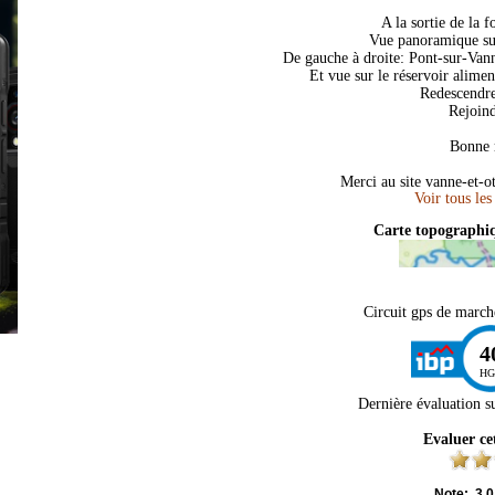
A la sortie de la f
Vue panoramique sur
De gauche à droite: Pont-sur-Vann
Et vue sur le réservoir alimen
Redescendre 
Rejoind
Bonne 
Merci au site vanne-et-o
Carte topograph
Circuit gps de march
4
HG
Dernière évaluation s
Evaluer ce
Note:
3.0