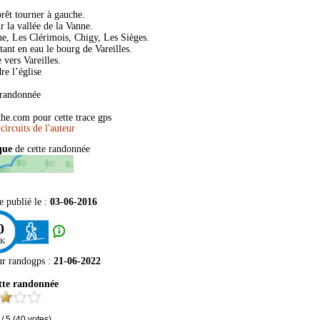
orêt tourner à gauche.
 la vallée de la Vanne.
e, Les Clérimois, Chigy, Les Sièges.
tant en eau le bourg de Vareilles.
vers Vareilles.
re l’église
randonnée
the.com pour cette trace gps
ique
de cette randonnée
e publié le :
03-06-2016
0
K
ur
randogps
:
21-06-2022
tte randonnée
/
5
(
40
votes)