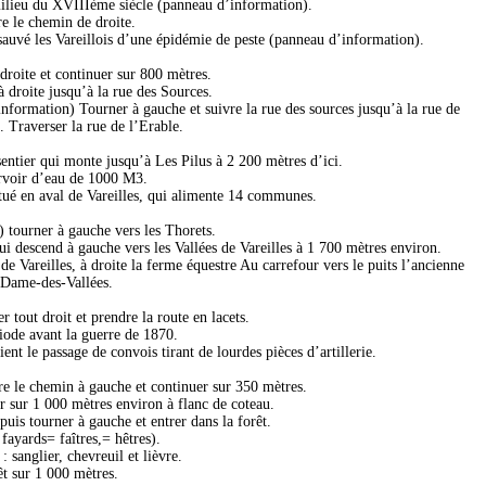
milieu du XVIIIème siècle (panneau d’information).
e le chemin de droite.
sauvé les Vareillois d’une épidémie de peste (panneau d’information).
droite et continuer sur 800 mètres.
 droite jusqu’à la rue des Sources.
information) Tourner à gauche et suivre la rue des sources jusqu’à la rue de
 Traverser la rue de l’Erable.
sentier qui monte jusqu’à Les Pilus à 2 200 mètres d’ici.
ervoir d’eau de 1000 M3.
tué en aval de Vareilles, qui alimente 14 communes.
) tourner à gauche vers les Thorets.
i descend à gauche vers les Vallées de Vareilles à 1 700 mètres environ.
e Vareilles, à droite la ferme équestre Au carrefour vers le puits l’ancienne
-Dame-des-Vallées.
r tout droit et prendre la route en lacets.
riode avant la guerre de 1870.
ient le passage de convois tirant de lourdes pièces d’artillerie.
re le chemin à gauche et continuer sur 350 mètres.
r sur 1 000 mètres environ à flanc de coteau.
uis tourner à gauche et entrer dans la forêt.
fayards= faîtres,= hêtres).
 sanglier, chevreuil et lièvre.
êt sur 1 000 mètres.