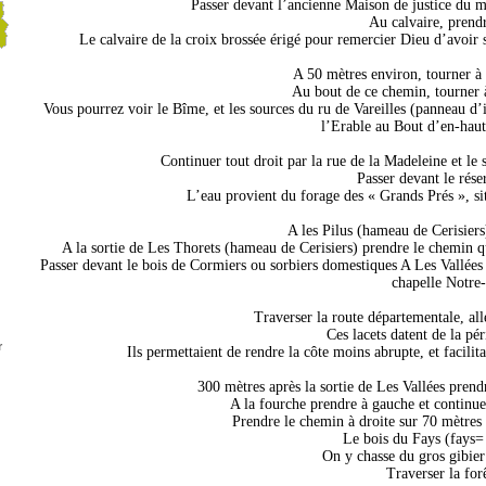
Passer devant l’ancienne Maison de justice du 
Au calvaire, prendr
Le calvaire de la croix brossée érigé pour remercier Dieu d’avoir 
A 50 mètres environ, tourner à 
Au bout de ce chemin, tourner à
Vous pourrez voir le Bîme, et les sources du ru de Vareilles (panneau d’
l’Erable au Bout d’en-haut.
Continuer tout droit par la rue de la Madeleine et le 
Passer devant le rés
L’eau provient du forage des « Grands Prés », si
A les Pilus (hameau de Cerisiers
A la sortie de Les Thorets (hameau de Cerisiers) prendre le chemin qu
Passer devant le bois de Cormiers ou sorbiers domestiques A Les Vallées d
chapelle Notre
Traverser la route départementale, alle
Ces lacets datent de la pé
r
Ils permettaient de rendre la côte moins abrupte, et facilita
300 mètres après la sortie de Les Vallées prend
A la fourche prendre à gauche et continue
Prendre le chemin à droite sur 70 mètres p
Le bois du Fays (fays= 
On y chasse du gros gibier :
Traverser la for