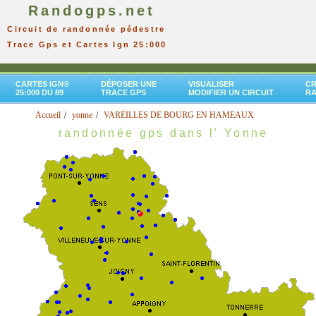
Randogps.net
Circuit de randonnée pédestre
Trace Gps et Cartes Ign 25:000
CARTES IGN®
DÉPOSER UNE
VISUALISER
CR
25:000 DU 89
TRACE GPS
MODIFIER UN CIRCUIT
R
Accueil
yonne
VAREILLES DE BOURG EN HAMEAUX
randonnée gps dans l' Yonne