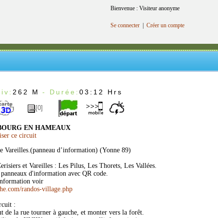
Bienvenue : Visiteur anonyme
Se connecter
|
Créer un compte
iv:
262 M
- Durée:
03:12 Hrs
[0]
 BOURG EN HAMEAUX
er ce circuit
de Vareilles.(panneau d’information) (Yonne 89)
isiers et Vareilles : Les Pilus, Les Thorets, Les Vallées.
nq panneaux d'information avec QR code.
information voir
he.com/randos-village.php
rcuit :
ut de la rue tourner à gauche, et monter vers la forêt.