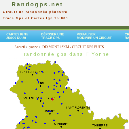
Randogps.net
Circuit de randonnée pédestre
Trace Gps et Cartes Ign 25:000
CARTES IGN®
DÉPOSER UNE
VISUALISER
CR
25:000 DU 89
TRACE GPS
MODIFIER UN CIRCUIT
R
Accueil
yonne
DIXMONT 16KM - CIRCUIT DES PUITS
randonnée gps dans l' Yonne