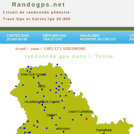
Randogps.net
Circuit de randonnée pédestre
Trace Gps et Cartes Ign 25:000
CARTES IGN®
DÉPOSER UNE
VISUALISER
CR
25:000 DU 89
TRACE GPS
MODIFIER UN CIRCUIT
R
Accueil
yonne
CHEU ET L AERODROME
randonnée gps dans l' Yonne