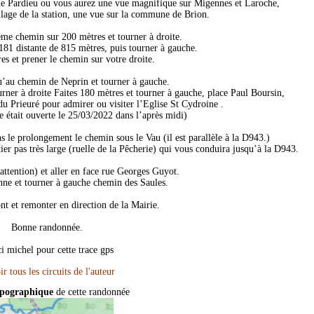
de Pardieu ou vous aurez une vue magnifique sur Migennes et Laroche,
illage de la station, une vue sur la commune de Brion.
me chemin sur 200 mètres et tourner à droite.
181 distante de 815 mètres, puis tourner à gauche.
es et prener le chemin sur votre droite.
’au chemin de Neprin et tourner à gauche.
rner à droite Faites 180 mètres et tourner à gauche, place Paul Boursin,
 du Prieuré pour admirer ou visiter l’Eglise St Cydroine .
le était ouverte le 25/03/2022 dans l’après midi)
s le prolongement le chemin sous le Vau (il est parallèle à la D943.)
er pas très large (ruelle de la Pêcherie) qui vous conduira jusqu’à la D943.
 attention) et aller en face rue Georges Guyot.
nne et tourner à gauche chemin des Saules.
ont et remonter en direction de la Mairie.
Bonne randonnée.
i michel pour cette trace gps
opographique
de cette randonnée