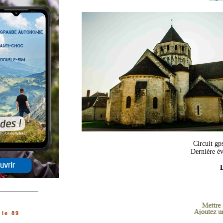
Circuit gp
Dernière év
E
le 89