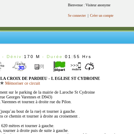
Bienvenue : Visiteur anonyme
Se connecter
|
Créer un compte
m
- Déniv:
170 M
- Durée:
01:55 Hrs
[0]
LA CROIX DE PARDIEU - L EGLISE ST CYDROINE
Mémoriser ce circuit
ment sur le parking de la mairie de Laroche St Cydroine
 rue Georges Varennes et D943)
Varennes et tournez à droite rue du Pilon.
jusqu’au bout de la rue) et tourner à gauche.
s ce chemin et tourner à droite au croisement .
620 mètres et tourner à gauche.
, tourner à droite puis de suite à gauche.