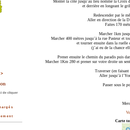
Monter la côte jusqu’au lieu nommé la Croix 
et derrière en longeant le gr
Redescender par le mê
Aller en direction de la D
Faites 170 mètr
Marcher 1km jusqu
Marcher 400 mètres jusqu’à la rue Pasteur et tou
et tourner ensuite dans la ruelle
(j’ai eu de la chance el
Prener ensuite le chemin du paradis puis dan
Marcher 1Km 280 et prener sur votre droite un senti
Traverser (en faisant
>>>
Aller jusqu’à l’Yo
Passer sous le p
i de cliquer
Merc
chargés
rtement
Carte t