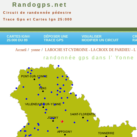
Randogps.net
Circuit de randonnée pédestre
Trace Gps et Cartes Ign 25:000
CARTES IGN®
DÉPOSER UNE
VISUALISER
CR
25:000 DU 89
TRACE GPS
MODIFIER UN CIRCUIT
R
Accueil
yonne
LAROCHE ST CYDROINE - LA CROIX DE PARDIEU - L
randonnée gps dans l' Yonne