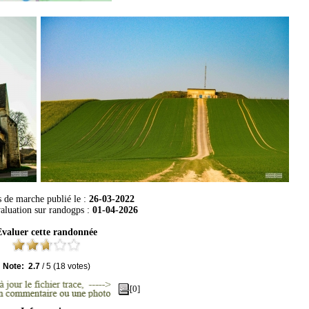
s de marche publié le :
26-03-2022
aluation sur
randogps
:
01-04-2026
valuer cette randonnée
Note:
2.7
/
5
(
18
votes)
[0]