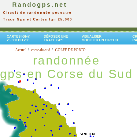
Randogps.net
Circuit de randonnée pédestre
Trace Gps et Cartes Ign 25:000
CARTES IGN®
DÉPOSER UNE
VISUALISER
CR
25:000 DU 200
TRACE GPS
MODIFIER UN CIRCUIT
R
Accueil
corse-du-sud
GOLFE DE PORTO
randonnée
gps en Corse du Sud