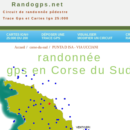
Randogps.net
Circuit de randonnée pédestre
Trace Gps et Cartes Ign 25:000
CARTES IGN®
DÉPOSER UNE
VISUALISER
CR
25:000 DU 200
TRACE GPS
MODIFIER UN CIRCUIT
R
Accueil
corse-du-sud
PUNTA D ISA - VIA UCCIANI
randonnée
gps en Corse du Su