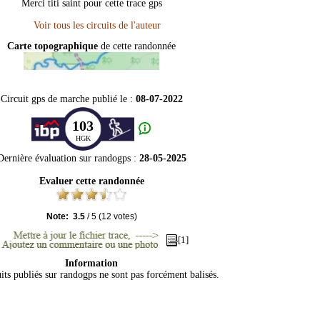
Merci titi saint pour cette trace gps
Carte topographique
de cette randonnée
Circuit gps de marche publié le :
08-07-2022
103
HGK
Dernière évaluation sur
randogps
:
28-05-2025
Evaluer cette randonnée
Note:
3.5
/
5
(
12
votes)
[1]
Information
its publiés sur randogps ne sont pas forcément balisés.