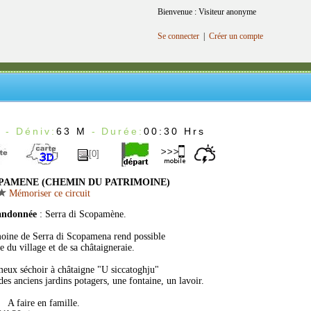
Bienvenue : Visiteur anonyme
Se connecter
|
Créer un compte
m
- Déniv:
63 M
- Durée:
00:30 Hrs
[0]
PAMENE (CHEMIN DU PATRIMOINE)
Mémoriser ce circuit
andonnée
: Serra di Scopamène.
moine de Serra di Scopamena rend possible
e du village et de sa châtaigneraie.
meux séchoir à châtaigne "U siccatoghju"
es anciens jardins potagers, une fontaine, un lavoir.
A faire en famille.