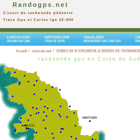
Randogps.net
Circuit de randonnée pédestre
Trace Gps et Cartes Ign 25:000
CARTES IGN®
DÉPOSER UNE
VISUALISER
CR
25:000 DU 200
TRACE GPS
MODIFIER UN CIRCUIT
R
Accueil
corse-du-sud
SERRA DI SCOPAMENE (CHEMIN DU PATRIMOI
randonnée gps en Corse du Su