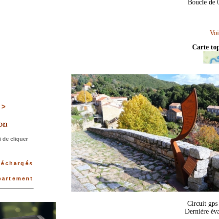
Boucle de 
Carte to
>>>
 de cliquer
éléchargés
partement
Circuit gps
Dernière év