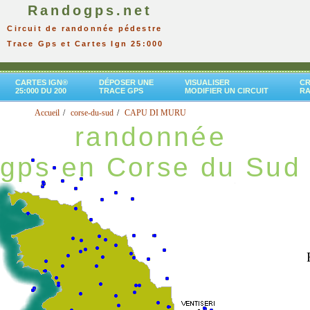
Randogps.net
Circuit de randonnée pédestre
Trace Gps et Cartes Ign 25:000
CARTES IGN®
DÉPOSER UNE
VISUALISER
CR
25:000 DU 200
TRACE GPS
MODIFIER UN CIRCUIT
R
Accueil
corse-du-sud
CAPU DI MURU
randonnée
gps en Corse du Sud