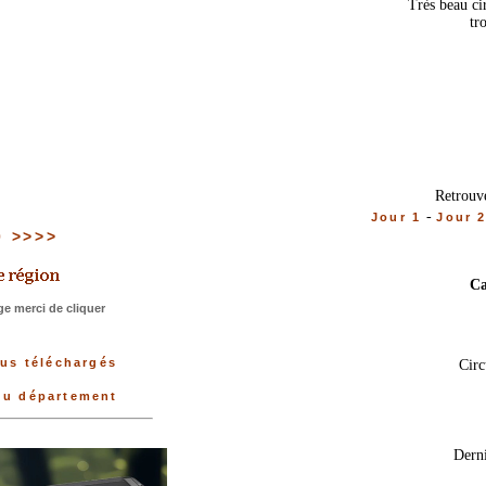
Très beau ci
tr
Retrouve
-
Jour 1
Jour 
00 >>>>
Ca
e merci de cliquer
lus téléchargés
Circ
 du département
Derni