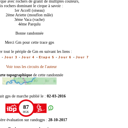
rque avec rochers de granit de multiples couleurs,
ois rochers dominant le cirque à savoir :
1er Accell (oiseau)
2éme Ariette (mouflon mâle)
3éme Vaca (vache)
4éme Parqulu
Bonne randonnée
Merci Gm pour cette trace gps
r tout le périple de Gm en suivant les liens :
-
-
-
-
-
2
Jour 3
Jour 4
Etape 5
Jour 6
Jour 7
rte topographique
de cette randonnée
uit gps de marche publié le :
02-03-2016
87
HGK
ère évaluation sur
randogps
:
28-10-2017