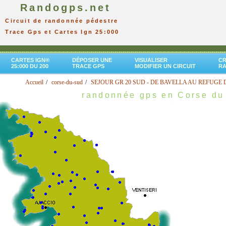
Randogps.net
Circuit de randonnée pédestre
Trace Gps et Cartes Ign 25:000
CARTES IGN®
DÉPOSER UNE
VISUALISER
CR
25:000 DU 200
TRACE GPS
MODIFIER UN CIRCUIT
R
Accueil
corse-du-sud
SEJOUR GR 20 SUD - DE BAVELLA AU REFUGE 
randonnée gps en Corse du