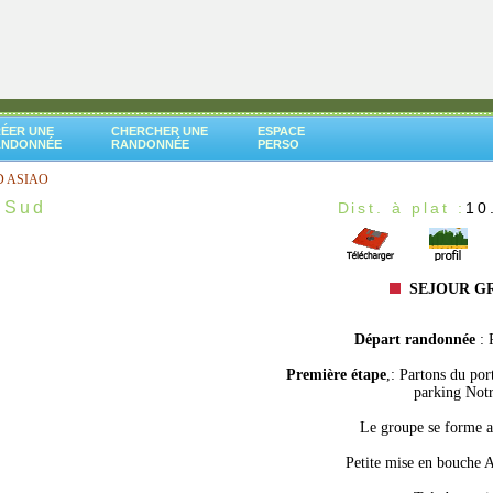
ÉER UNE
CHERCHER UNE
ESPACE
ANDONNÉE
RANDONNÉE
PERSO
D ASIAO
 Sud
Dist. à plat :
10
SEJOUR GR
Départ randonnée
: 
Première étape
,: Partons du por
parking Notre
Le groupe se forme a
Petite mise en bouche A