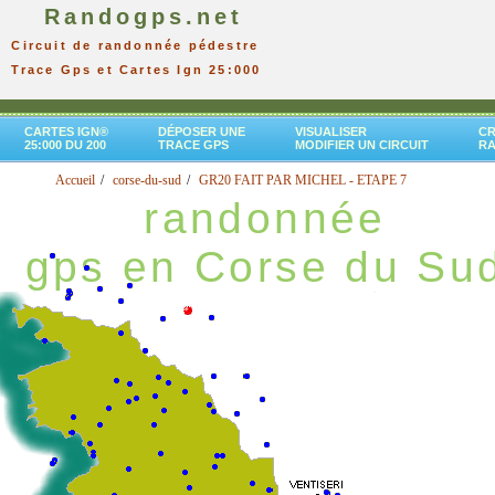
Randogps.net
Circuit de randonnée pédestre
Trace Gps et Cartes Ign 25:000
CARTES IGN®
DÉPOSER UNE
VISUALISER
CR
25:000 DU 200
TRACE GPS
MODIFIER UN CIRCUIT
R
Accueil
corse-du-sud
GR20 FAIT PAR MICHEL - ETAPE 7
randonnée
gps en Corse du Su