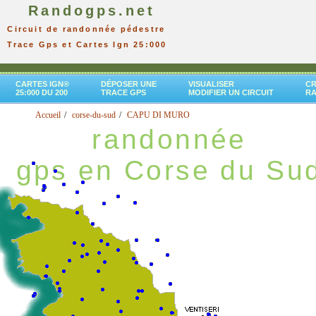
Randogps.net
Circuit de randonnée pédestre
Trace Gps et Cartes Ign 25:000
CARTES IGN®
DÉPOSER UNE
VISUALISER
CR
25:000 DU 200
TRACE GPS
MODIFIER UN CIRCUIT
R
Accueil
corse-du-sud
CAPU DI MURO
randonnée
gps en Corse du Su