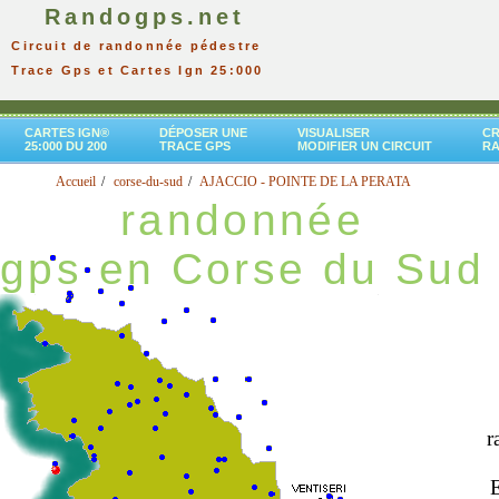
Randogps.net
Circuit de randonnée pédestre
Trace Gps et Cartes Ign 25:000
CARTES IGN®
DÉPOSER UNE
VISUALISER
CR
25:000 DU 200
TRACE GPS
MODIFIER UN CIRCUIT
R
Accueil
corse-du-sud
AJACCIO - POINTE DE LA PERATA
randonnée
gps en Corse du Sud
r
E