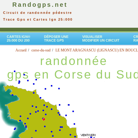
Randogps.net
Circuit de randonnée pédestre
Trace Gps et Cartes Ign 25:000
CARTES IGN®
DÉPOSER UNE
VISUALISER
CR
25:000 DU 200
TRACE GPS
MODIFIER UN CIRCUIT
R
Accueil
corse-du-sud
LE MONT ARAGNASCU (LIGNASCU) EN BOUCL
randonnée
gps en Corse du Su