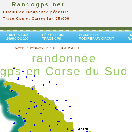
Randogps.net
Circuit de randonnée pédestre
Trace Gps et Cartes Ign 25:000
CARTES IGN®
DÉPOSER UNE
VISUALISER
CR
25:000 DU 200
TRACE GPS
MODIFIER UN CIRCUIT
R
Accueil
corse-du-sud
REFUGE PALIRI
randonnée
gps en Corse du Sud