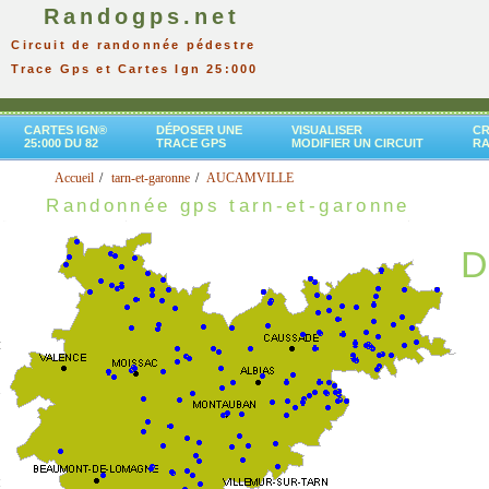
Randogps.net
Circuit de randonnée pédestre
Trace Gps et Cartes Ign 25:000
CARTES IGN®
DÉPOSER UNE
VISUALISER
CR
25:000 DU 82
TRACE GPS
MODIFIER UN CIRCUIT
R
Accueil
tarn-et-garonne
AUCAMVILLE
Randonnée gps tarn-et-garonne
D