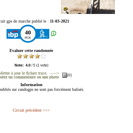
cuit gps de marche publié le :
11-03-2021
40
HGK
Evaluer cette randonnée
Note:
4.0
/
5
(
1
vote)
[0]
Information
publiés sur randogps ne sont pas forcément balisés.
Circuit précédent >>>