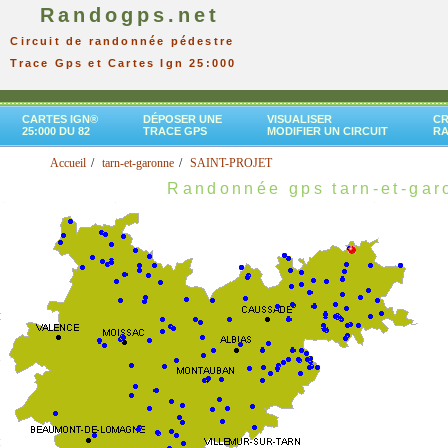
Randogps.net
Circuit de randonnée pédestre
Trace Gps et Cartes Ign 25:000
CARTES IGN®
DÉPOSER UNE
VISUALISER
CR
25:000 DU 82
TRACE GPS
MODIFIER UN CIRCUIT
R
Accueil
tarn-et-garonne
SAINT-PROJET
Randonnée gps tarn-et-gar