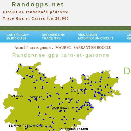
Randogps.net
Circuit de randonnée pédestre
Trace Gps et Cartes Ign 25:000
CARTES IGN®
DÉPOSER UNE
VISUALISER
CR
25:000 DU 82
TRACE GPS
MODIFIER UN CIRCUIT
R
Accueil
tarn-et-garonne
MAUBEC - SARRANT EN BOUCLE
Randonnée gps tarn-et-garonne
D