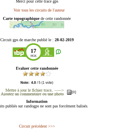
Merci pour cette trace gps
Carte topographique
de cette randonnée
Circuit gps de marche publié le :
28-02-2019
17
HGK
Evaluer cette randonnée
Note:
4.0
/
5
(
1
vote)
[0]
Information
its publiés sur randogps ne sont pas forcément balisés.
Circuit précédent >>>