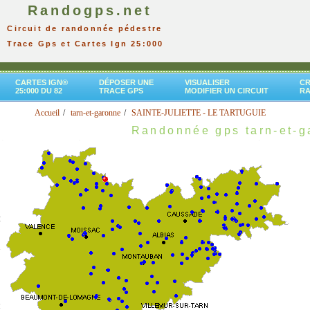
Randogps.net
Circuit de randonnée pédestre
Trace Gps et Cartes Ign 25:000
CARTES IGN®
DÉPOSER UNE
VISUALISER
CR
25:000 DU 82
TRACE GPS
MODIFIER UN CIRCUIT
R
Accueil
tarn-et-garonne
SAINTE-JULIETTE - LE TARTUGUIE
Randonnée gps tarn-et-g