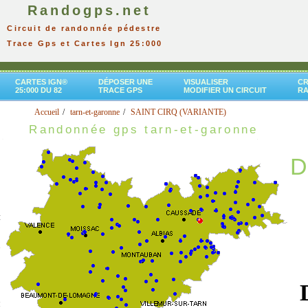
Randogps.net
Circuit de randonnée pédestre
Trace Gps et Cartes Ign 25:000
CARTES IGN®
DÉPOSER UNE
VISUALISER
CR
25:000 DU 82
TRACE GPS
MODIFIER UN CIRCUIT
R
Accueil
tarn-et-garonne
SAINT CIRQ (VARIANTE)
Randonnée gps tarn-et-garonne
D