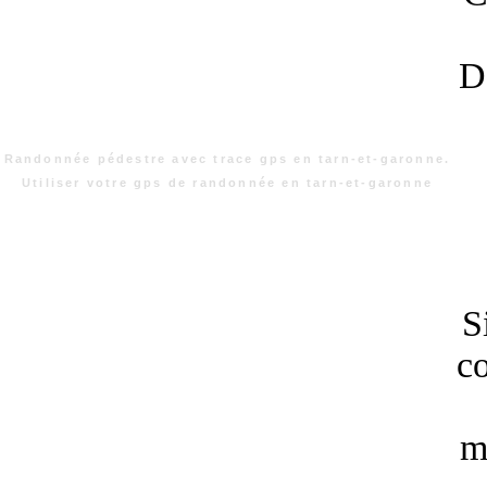
D
Randonnée pédestre avec trace gps en tarn-et-garonne.
Utiliser votre gps de randonnée en tarn-et-garonne
S
co
m