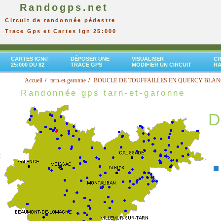
Randogps.net
Circuit de randonnée pédestre
Trace Gps et Cartes Ign 25:000
CARTES IGN®
DÉPOSER UNE
VISUALISER
CR
25:000 DU 82
TRACE GPS
MODIFIER UN CIRCUIT
R
Accueil
tarn-et-garonne
BOUCLE DE TOUFFAILLES EN QUERCY BLAN
Randonnée gps tarn-et-garonne
D